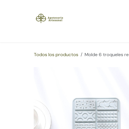
Ir al contenido
Inicio
Tienda
Herramientas
Blog
Sobre
Todos los productos
Molde 6 troqueles re