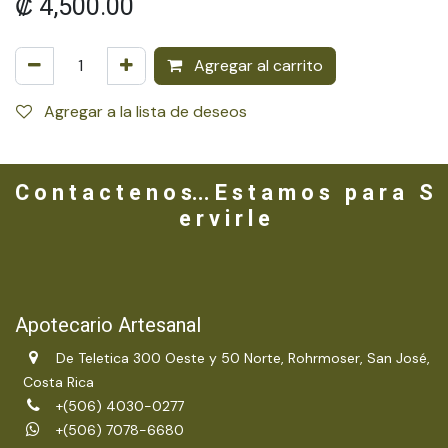
₡
4,500.00
Agregar al carrito
Agregar a la lista de deseos
C o n t a c t e n o s... E s t a m o s p a r a S
e r v i r l e
Apotecario Artesanal
De Teletica 300 Oeste y 50 Norte, Rohrmoser, San José,
Costa Rica
+(506) 4030-0277
+(506) 7078-6680