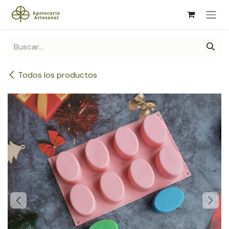
Ir al contenido
Todos los productos