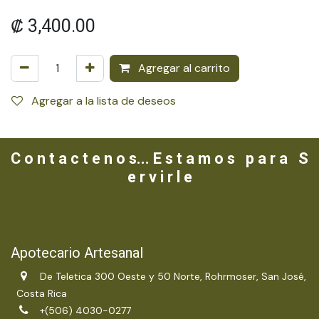
₡
3,400.00
Agregar al carrito
Agregar a la lista de deseos
C o n t a c t e n o s... E s t a m o s p a r a S
e r v i r l e
Apotecario Artesanal
De Teletica 300 Oeste y 50 Norte, Rohrmoser, San José,
Costa Rica
+(506) 4030-0277