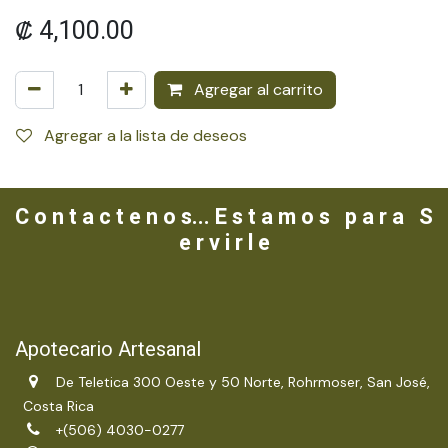
₡
4,100.00
Agregar al carrito
Agregar a la lista de deseos
C o n t a c t e n o s... E s t a m o s p a r a S
e r v i r l e
Apotecario Artesanal
De Teletica 300 Oeste y 50 Norte, Rohrmoser, San José,
Costa Rica
+(506) 4030-0277