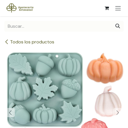
Ir al contenido
Todos los productos