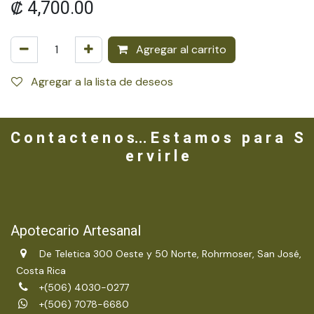
₡
4,700.00
Agregar al carrito
Agregar a la lista de deseos
C o n t a c t e n o s... E s t a m o s p a r a S
e r v i r l e
Apotecario Artesanal
De Teletica 300 Oeste y 50 Norte, Rohrmoser, San José,
Costa Rica
+(506) 4030-0277
+(506) 7078-6680