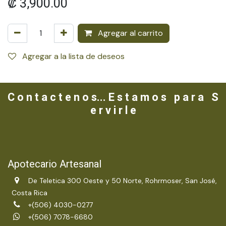
₡
3,900.00
Agregar al carrito
Agregar a la lista de deseos
C o n t a c t e n o s... E s t a m o s p a r a S
e r v i r l e
Apotecario Artesanal
De Teletica 300 Oeste y 50 Norte, Rohrmoser, San José,
Costa Rica
+(506) 4030-0277
+(506) 7078-6680