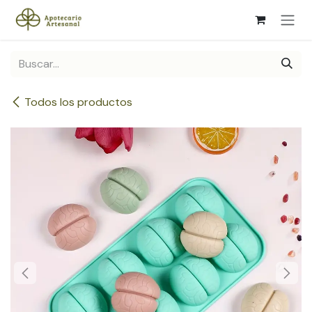
Ir al contenido
Todos los productos