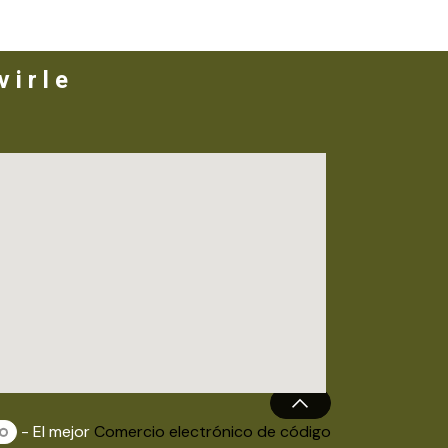
 i r l e
- El mejor
Comercio electrónico de código