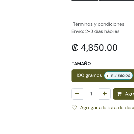
Términos y condiciones
Envío: 2-3 días hábiles
₡
4,850.00
TAMAÑO
+
100 gramos
₡
4,850.00
Agre
Agregar a la lista de de