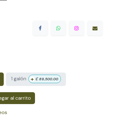
+
1 galón
₡
89,500.00
gar al carrito
seos