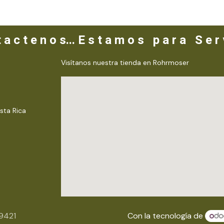
 a c t e n o s... E s t a m o s p a r a S e r v
Visítanos nuestra tienda en Rohrmoser
sta Rica
79421
Con la tecnología de