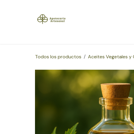
Ir al contenido
Inicio
Tienda
Herramientas
Blog
Sobre
Todos los productos
Aceites Vegetales y