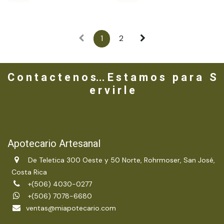
1
2
C o n t a c t e n o s... E s t a m o s p a r a S
e r v i r l e
Apotecario Artesanal
De Teletica 300 Oeste y 50 Norte, Rohrmoser, San José,
Costa Rica
+(506) 4030-0277
+(506) 7078-6680
ventas@miapotecario.com